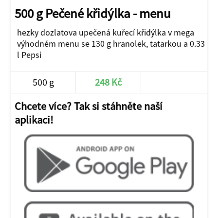
500 g Pečené křidýlka - menu
hezky dozlatova upečená kuřecí křidýlka v mega
výhodném menu se 130 g hranolek, tatarkou a 0.33
l Pepsi
500 g
248 Kč
JÍT DO E-SHOPU
Chcete více? Tak si stáhněte naší
aplikaci!