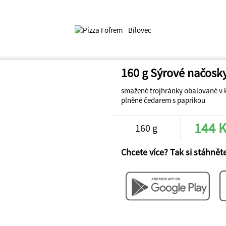
160 g Sýrové načosk
smažené trojhránky obalované v 
plněné čedarem s paprikou
144 
160 g
Chcete více? Tak si stáhněte