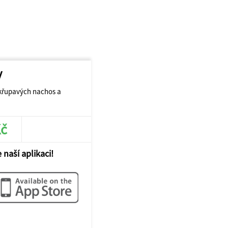
y
křupavých nachos a
Kč
JÍT DO E-SHOPU
 naší aplikaci!